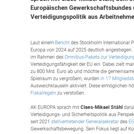
Europäischen Gewerkschaftsbundes (E
Verteidigungspolitik aus Arbeitnehme
Laut einem
Bericht
des Stockholm International P
Europa von 2024 auf 2025 deutlich angestiegen. 
im Rahmen des
Omnibus-Pakets zur Verteidigung
Verteidigungsfähigkeit der EU ein. Dabei zielt m
zu 800 Mrd. Euro ab und möchte die gemeinsame
Spielraum zu vergrößern, wurden
in 17 Mitglieds
Ausweichklauseln aktiviert. Diese ermöglichen 
Fiskalregeln
zu verstoßen.
AK EUROPA sprach mit
Claes-Mikael Ståhl
darüb
Verteidigungs- und Sicherheitspolitik aus Perspe
seit 2021
stellvertretender Generalsekretär
des
E
Gewerkschaftsbewegung. Sein Fokus liegt auf Kol