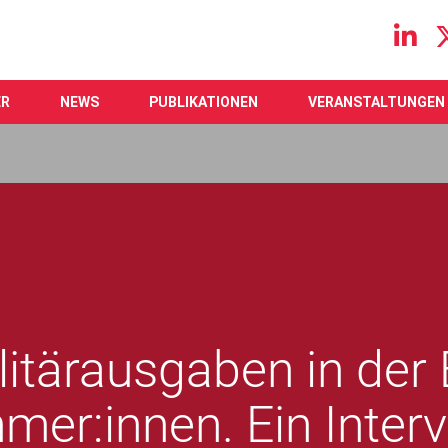
Main navigation
ER
NEWS
PUBLIKATIONEN
VERANSTALTUNGEN
litärausgaben in der 
mer:innen. Ein Inter