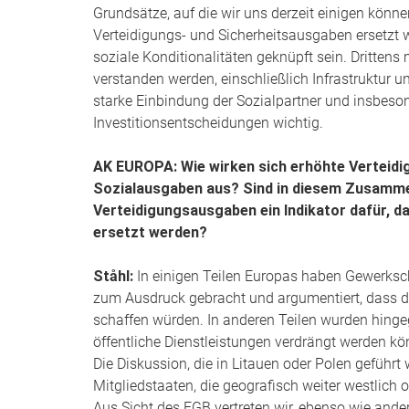
Grundsätze, auf die wir uns derzeit einigen könn
Verteidigungs- und Sicherheitsausgaben ersetzt
soziale Konditionalitäten geknüpft sein. Dritten
verstanden werden, einschließlich Infrastruktur un
starke Einbindung der Sozialpartner und insbeso
Investitionsentscheidungen wichtig.
AK EUROPA: Wie wirken sich erhöhte Verteid
Sozialausgaben aus? Sind in diesem Zusamm
Verteidigungsausgaben ein Indikator dafür, 
ersetzt werden?
Ståhl:
In einigen Teilen Europas haben Gewerksc
zum Ausdruck gebracht und argumentiert, dass d
schaffen würden. In anderen Teilen wurden hinge
öffentliche Dienstleistungen verdrängt werden 
Die Diskussion, die in Litauen oder Polen geführt 
Mitgliedstaaten, die geografisch weiter westlich o
Aus Sicht des EGB vertreten wir, ebenso wie ande