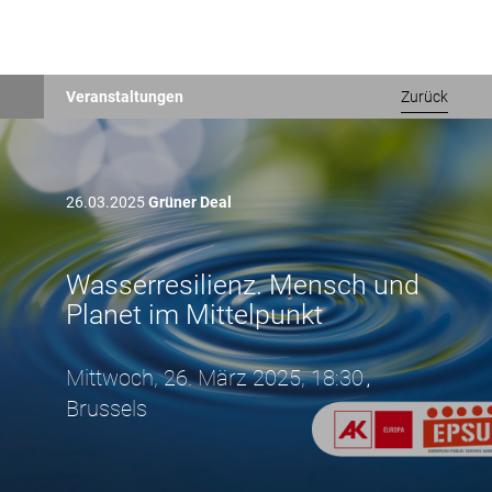
Direkt
Veranstaltungen
Zurück
zum
Inhalt
26.03.2025
Grüner Deal
Wasserresilienz. Mensch und
Planet im Mittelpunkt
Mittwoch, 26. März 2025, 18:30
,
Brussels